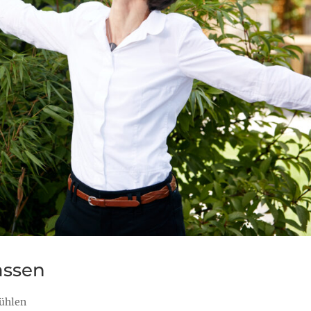
assen
ühlen