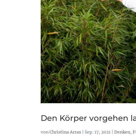
Den Körper vorgehen l
von
Christina Arras
|
Sep. 17, 2021
|
Denken
,
F